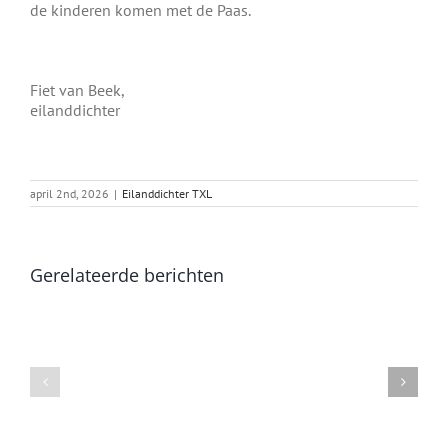
de kinderen komen met de Paas.
Fiet van Beek,
eilanddichter
april 2nd, 2026
|
Eilanddichter TXL
Gerelateerde berichten
Groen
Metamorfose
voor
Sompop
de
verandering