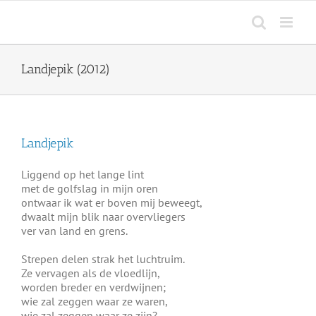
Ga
naar
inhoud
Landjepik (2012)
Landjepik
Liggend op het lange lint
met de golfslag in mijn oren
ontwaar ik wat er boven mij beweegt,
dwaalt mijn blik naar overvliegers
ver van land en grens.
Strepen delen strak het luchtruim.
Ze vervagen als de vloedlijn,
worden breder en verdwijnen;
wie zal zeggen waar ze waren,
wie zal zeggen waar ze zijn?