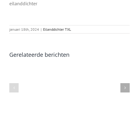
eilanddichter
januari 18th, 2024
|
Eilanddichter TXL
Gerelateerde berichten
Groen
Metamorfose
voor
Sompop
de
verandering