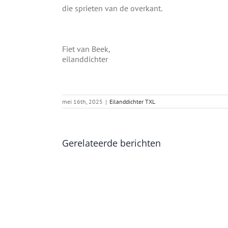
die sprieten van de overkant.
Fiet van Beek,
eilanddichter
mei 16th, 2025
|
Eilanddichter TXL
Gerelateerde berichten
Metamorfose
Sompop