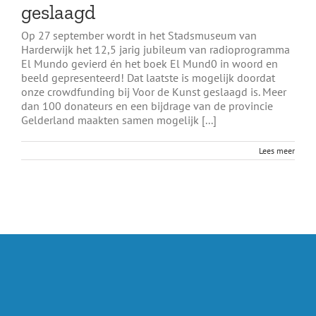
geslaagd
Op 27 september wordt in het Stadsmuseum van
Harderwijk het 12,5 jarig jubileum van radioprogramma
El Mundo gevierd én het boek El Mund0 in woord en
beeld gepresenteerd! Dat laatste is mogelijk doordat
onze crowdfunding bij Voor de Kunst geslaagd is. Meer
dan 100 donateurs en een bijdrage van de provincie
Gelderland maakten samen mogelijk [...]
Lees meer