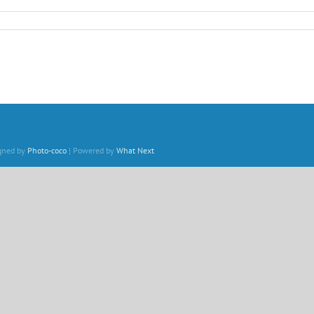
igned by
Photo-coco
| Powered by
What Next