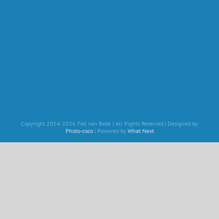
Copyright 2014-2026 Fiet van Beek | All Rights Reserved | Designed by
Photo-coco
| Powered by
What Next