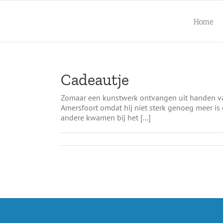
Ga
naar
Home
inhoud
Cadeautje
Zomaar een kunstwerk ontvangen uit handen van 
Amersfoort omdat hij niet sterk genoeg meer is
andere kwamen bij het [...]