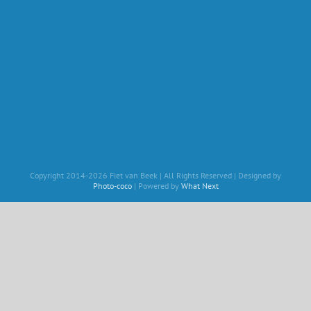
Copyright 2014-2026 Fiet van Beek | All Rights Reserved | Designed by
Photo-coco
| Powered by
What Next