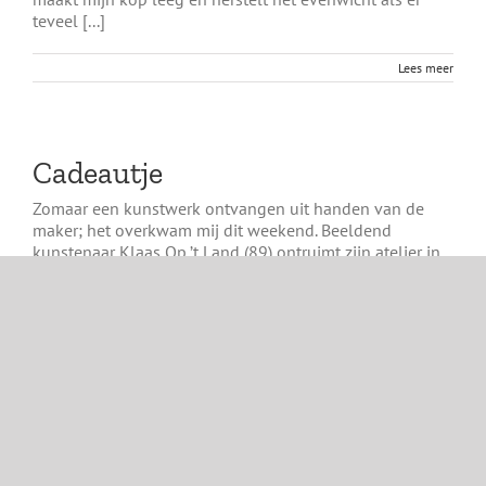
teveel [...]
Lees meer
Cadeautje
Zomaar een kunstwerk ontvangen uit handen van de
maker; het overkwam mij dit weekend. Beeldend
kunstenaar Klaas Op ’t Land (89) ontruimt zijn atelier in
Amersfoort omdat hij niet sterk genoeg meer is om erin
te werken; er komt binnenkort een zilversmid in.
Sommige van zijn beelden zijn naar een museum,
andere kwamen bij het [...]
Lees meer