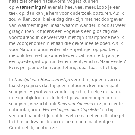
haas ziet of een hazelworm, vogels kunnen
op
waarneming.nl
evenals heel veel meer. Loop je een
teek op, dan kan je hem voor onderzoek opsturen. Als ik
zou willen, zou ik elke dag druk zijn met het doorgeven
van waarnemingen, maar waarom wandel ik ook al weer
graag? Toen ik tijdens een vogelreis een gids zag die
voortdurend in de weer was met zijn smartphone heb ik
me voorgenomen niet aan die gekte mee te doen. Als ik
voor Natuurmonumenten als vrijwilliger op pad ben,
meld ik hen wel bijzonderheden. Dat hoort erbij als je
een goede gast op hun terrein bent, vind ik. Maar verder?
Eens per jaar de tuinvogeltelling; daar laat ik het bij.
In
Dudeljo!
van
Hans Dorrestijn
vertelt hij op een van de
laatste pagina’s dat hij geen natuurboeken meer gaat
schrijven. Hij wil weer zonder opschrijfboekje de natuur
in. ‘Eigenlijk loop je de hele tijd waarnemingen op te
schrijven’, verzucht ook
Koos van Zomeren
in zijn recente
natuurdagboek
‘Het verlangen naar klapekster’
en hij
verlangt naar de tijd dat hij wel eens met een dichtregel
het bos uitkwam. Ik kan de heren helemaal volgen.
Groot gelijk, hebben ze.