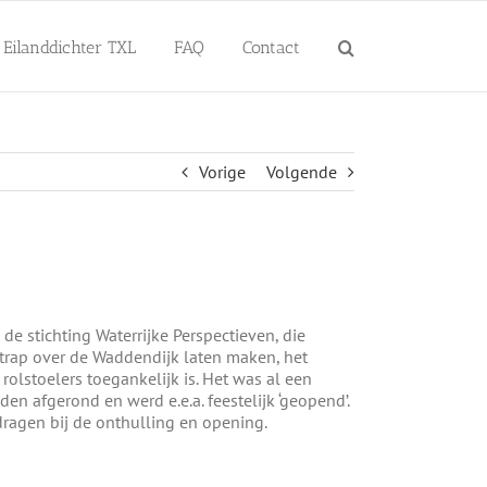
Eilanddichter TXL
FAQ
Contact
Vorige
Volgende
de stichting Waterrijke Perspectieven, die
 trap over de Waddendijk laten maken, het
olstoelers toegankelijk is. Het was al een
 afgerond en werd e.e.a. feestelijk ‘geopend’.
dragen bij de onthulling en opening.