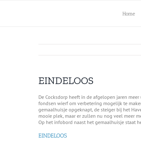
Ga
naar
Home
inhoud
EINDELOOS
De Cocksdorp heeft in de afgelopen jaren meer u
fondsen wierf om verbetering mogelijk te maken
gemaalhuisje opgeknapt, de steiger bij het Have
mooie plek, maar er zullen nu nog veel meer m
Op het infobord naast het gemaalhuisje staat h
EINDELOOS