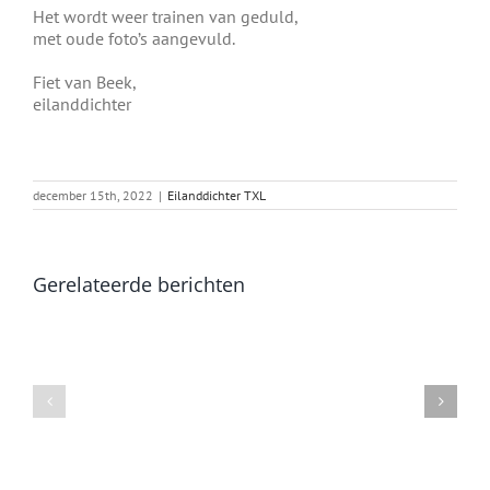
Het wordt weer trainen van geduld,
met oude foto’s aangevuld.
Fiet van Beek,
eilanddichter
december 15th, 2022
|
Eilanddichter TXL
Gerelateerde berichten
Groen
Metamorfose
voor
Sompop
de
verandering