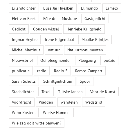
Eilanddichter
Elisa Jai Huesken
El mundo
Ermelo
Fiet van Beek
Fête de la Musique
Gastgedicht
Gedicht
Gouden wissel
Henrieke Krijgsheld
Ingmar Heytze
Irene Eijgendaal
Maaike Rijntjes
Michel Martinus
natuur
Natuurmonumenten
Nieuwsbrief
Oei pleegmoeder
Pleegzorg
poëzie
publicatie
radio
Radio 5
Remco Campert
Sarah Scholts
Schriftgedichten
Spoor
Stadsdichter
Texel
Tjitske Jansen
Voor de Kunst
Voordracht
Wadden
wandelen
Wedstrijd
Wibo Kosters
Wietse Hummel
Wie zag ooit witte pauwen?