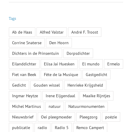
Tags
Ab de Haas
Alfred Valstar
André F. Troost
Corrine Snaterse
Den Hoorn
Dichters in de Prinsentuin
Dorpsdichter
Eilanddichter
Elisa Jai Huesken
El mundo
Ermelo
Fiet van Beek
Fête de la Musique
Gastgedicht
Gedicht
Gouden wissel
Henrieke Krijgsheld
Ingmar Heytze
Irene Eijgendaal
Maaike Rijntjes
Michel Martinus
natuur
Natuurmonumenten
Nieuwsbrief
Oei pleegmoeder
Pleegzorg
poëzie
publicatie
radio
Radio 5
Remco Campert