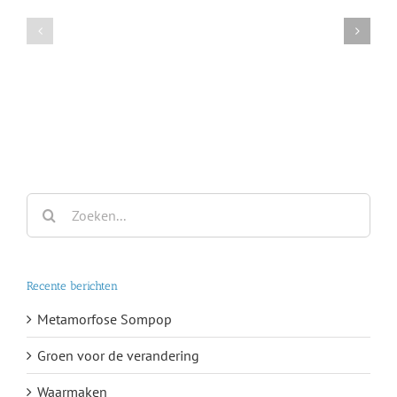
Heen
Excelsis
en
weer
Zoeken
naar:
Recente berichten
Metamorfose Sompop
Groen voor de verandering
Waarmaken