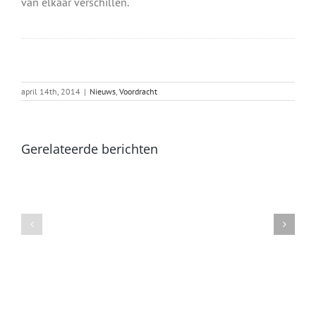
van elkaar verschillen.
april 14th, 2014
|
Nieuws
,
Voordracht
Gerelateerde berichten
Heen
Het
en
sommelt
weer