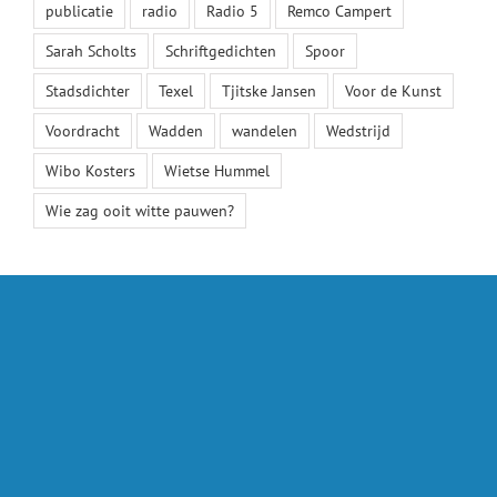
publicatie
radio
Radio 5
Remco Campert
Sarah Scholts
Schriftgedichten
Spoor
Stadsdichter
Texel
Tjitske Jansen
Voor de Kunst
Voordracht
Wadden
wandelen
Wedstrijd
Wibo Kosters
Wietse Hummel
Wie zag ooit witte pauwen?