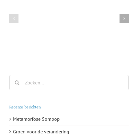
Heen
Excelsis
en
weer
Zoeken
naar:
Recente berichten
Metamorfose Sompop
Groen voor de verandering