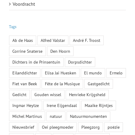
Voordracht
Tags
Ab de Haas
Alfred Valstar
André F. Troost
Corrine Snaterse
Den Hoorn
Dichters in de Prinsentuin
Dorpsdichter
Eilanddichter
Elisa Jai Huesken
El mundo
Ermelo
Fiet van Beek
Fête de la Musique
Gastgedicht
Gedicht
Gouden wissel
Henrieke Krijgsheld
Ingmar Heytze
Irene Eijgendaal
Maaike Rijntjes
Michel Martinus
natuur
Natuurmonumenten
Nieuwsbrief
Oei pleegmoeder
Pleegzorg
poëzie