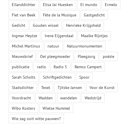
Eilanddichter
Elisa Jai Huesken
El mundo
Ermelo
Fiet van Beek
Fête de la Musique
Gastgedicht
Gedicht
Gouden wissel
Henrieke Krijgsheld
Ingmar Heytze
Irene Eijgendaal
Maaike Rijntjes
Michel Martinus
natuur
Natuurmonumenten
Nieuwsbrief
Oei pleegmoeder
Pleegzorg
poëzie
publicatie
radio
Radio 5
Remco Campert
Sarah Scholts
Schriftgedichten
Spoor
Stadsdichter
Texel
Tjitske Jansen
Voor de Kunst
Voordracht
Wadden
wandelen
Wedstrijd
Wibo Kosters
Wietse Hummel
Wie zag ooit witte pauwen?